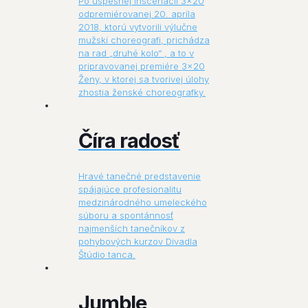
Po úspešnej inscenácii 3×20
odpremiérovanej 20. apríla
2018, ktorú vytvorili výlučne
mužskí choreografi, prichádza
na rad „druhé kolo“ , a to v
pripravovanej premiére 3×20
Ženy, v ktorej sa tvorivej úlohy
zhostia ženské choreografky.
Číra radosť
Hravé tanečné predstavenie
spájajúce profesionalitu
medzinárodného umeleckého
súboru a spontánnosť
najmenších tanečníkov z
pohybových kurzov Divadla
Štúdio tanca.
Jumble