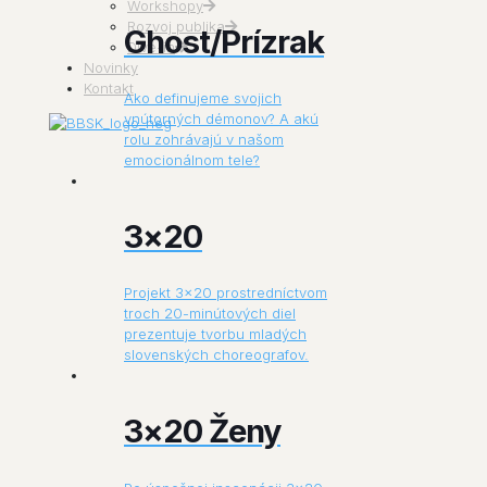
Workshopy
Rozvoj publika
Ghost/Prízrak
Dive-in
Novinky
Kontakt
Ako definujeme svojich
vnútorných démonov? A akú
rolu zohrávajú v našom
emocionálnom tele?
3×20
Projekt 3×20 prostredníctvom
troch 20-minútových diel
prezentuje tvorbu mladých
slovenských choreografov.
3×20 Ženy