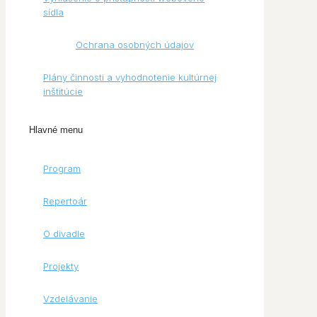
sídla
Ochrana osobných údajov
Plány činnosti a vyhodnotenie kultúrnej
inštitúcie
Hlavné menu
Program
Repertoár
O divadle
Projekty
Vzdelávanie