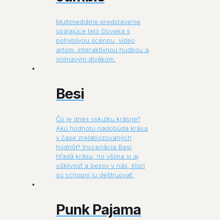
Multimediálne predstavenie
spájajúce telo človeka s
pohyblivou scénou, video
artom, interaktívnou hudbou a
vnímavým divákom.
Besi
Čo je dnes vskutku krásne?
Akú hodnotu nadobúda krása
v čase zrelativizovaných
hodnôt? Inscenácia Besi
hľadá krásu, no všíma si aj
ošklivosť a besov v nás, ktorí
sú schopní ju deštruovať.
Punk Pajama