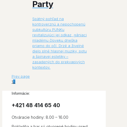
Party
Spätný pohľad na
kontroverznú a nepochopenú
subkultúru PUNKu
revitalizujúci jej odkaz, gániaci
mladému človeku dneška
priamo do očí. Drzé a živelné
dielo plné hlasnej muziky, potu
a špinavej estetiky –
zasadených do prekvapivých
kontextov.
Prev page
1
2
Informácie:
+421 48 414 65 40​
Otváracie hodiny: 8.00 – 16.00
Pokladňa a bar sú otvorené hodinu pred