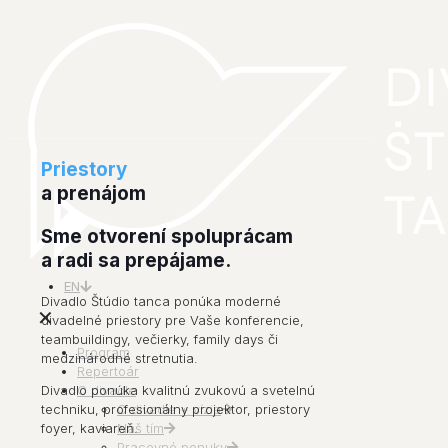
Priestory
a prenájom
Sme otvorení spoluprácam
a radi sa prepájame.
EN
Divadlo Štúdio tanca ponúka moderné
✕
divadelné priestory pre Vaše konferencie,
teambuildingy, večierky, family days či
Program
medzinárodné stretnutia.
Repertoár
Divadlo ponúka kvalitnú zvukovú a svetelnú
O divadle
techniku, profesionálny projektor, priestory
O divadle + vízia
foyer, kaviareň.
Náš tím
Pracovné ponuky