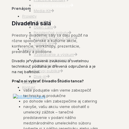
Prenájom priestorov
Prenájom
Media-Kit
Projekty
Projekty
Divadelná sála
Open calls
Rezidenčné pobyty
Priestory divadelnej sály sa dajú použiť na
Dni tanca/Dance days
rôzne spoločenské a kultúrne akcie,
Tvorivé dni
konferencie, workshopy, prezentácie,
Vzdelávanie
prednášky a podobne.
Vzdelávanie a výskum
Kurzy a workshopy
Divadlo je vybavené zvukovou a svetelnou
Workshopy
technikou, podlaha je drevená odpružená a je
Rozvoj publika
na nej baletizol.
Dive-in
Prečo si vybrať Divadlo Štúdio tanca?
Novinky
Kontakt
vaše podujatie vám vieme zabezpečiť
technicky aj produkčne
po dohode vám zabezpečíme aj catering
navyše, vašu akciu vieme obohatiť o
umelecký zážitok – tanečné
predstavenie v podaní nášho
medzinárodného umeleckého súboru
(vyberte si z nášho repertoáru alebo vám