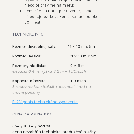
niečo pripravíme na mieru)
nemusíte sa báť o parkovanie, divadlo
disponuje parkoviskom s kapacitou okolo
50 miest
TECHNICKÉ INFO
Rozmer divadelnej sály:
11 x 10 m x 5m
Rozmer javiska:
11 x 10 m x 5m
Rozmery hľadiska:
9 x 8 m
elevácia 0,4 m, výška 3,2 m – TUCHLER
Kapacita hľadiska:
110 miest
8 radov na konštrukcii + možnosť 1 rad na
úrovni podlahy
Bližší popis technického vybavenia
CENA ZA PRENÁJOM
65€ / 100 € / hodina
cena nezahŕňa technicko-produkčné služby