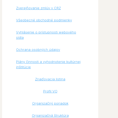
Zverejňovanie zmlúv v CRZ
Všeobecné obchodné podmienky
Vyhlásenie o prístupnosti webového
sídla
Ochrana osobných údajov
Plány činnosti a vyhodnotenie kultúrnej
inštitúcie
Zriaďovacia listina
Profil VO
Organizačný poriadok
Organizačná štruktúra