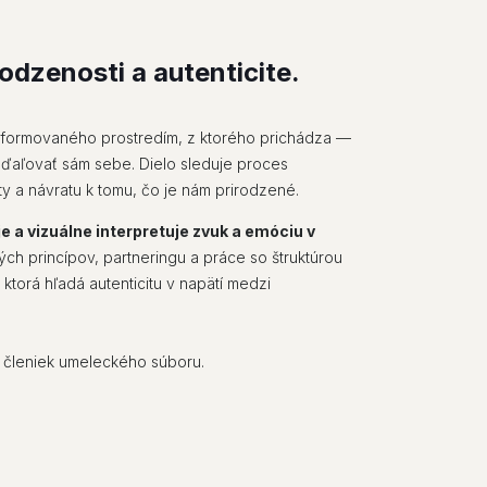
odzenosti a autenticite.
ka formovaného prostredím, z ktorého prichádza —
zďaľovať sám sebe. Dielo sleduje proces
ty a návratu k tomu, čo je nám prirodzené.
je a vizuálne interpretuje zvuk a emóciu v
ých princípov, partneringu a práce so štruktúrou
ktorá hľadá autenticitu v napätí medzi
a členiek umeleckého súboru.