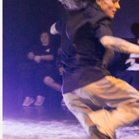
Kurzy a workshopy
___
Rozvoj publika
___
Dive-in
___
Novinky
Kontakt
EN