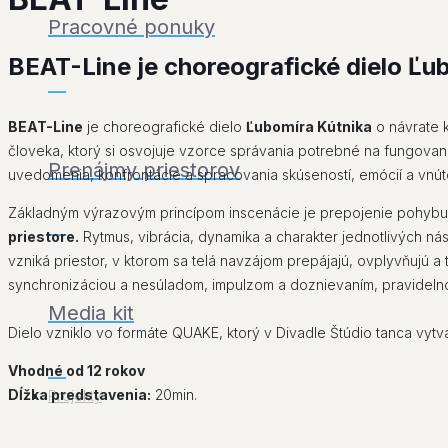
Pracovné ponuky
BEAT-Line je choreografické dielo Ľub
___
BEAT-Line
je choreografické dielo
Ľubomíra Kútnika
o návrate k
človeka, ktorý si osvojuje vzorce správania potrebné na fungova
Prenájmy priestorov
uvedomenia, konfrontácie a spracovania skúseností, emócií a vnúto
Základným výrazovým princípom inscenácie je prepojenie pohybu
___
priestore.
Rytmus, vibrácia, dynamika a charakter jednotlivých nás
vzniká priestor, v ktorom sa telá navzájom prepájajú, ovplyvňujú a
synchronizáciou a nesúladom, impulzom a doznievaním, pravidelno
Media kit
Dielo vzniklo vo formáte QUAKE, ktorý v Divadle Štúdio tanca vyt
Vhodné od 12 rokov
___
Dĺžka predstavenia:
20min.
Projekty