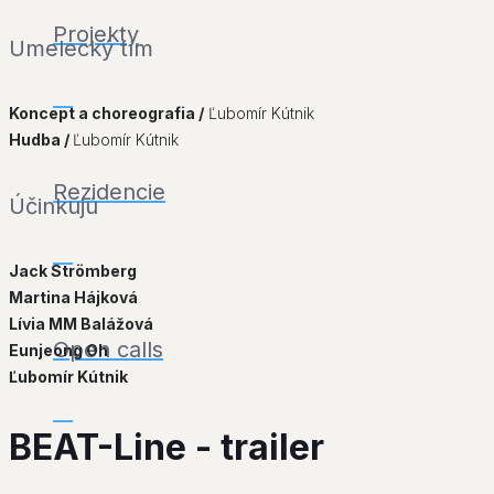
Projekty
Umelecký tím
___
Koncept a choreografia /
Ľubomír Kútnik
Hudba /
Ľubomír Kútnik
Rezidencie
Účinkujú
___
Jack Strömberg
Martina Hájková
Lívia MM Balážová
Open calls
Eunjeong Oh
Ľubomír Kútnik
___
BEAT-Line - trailer