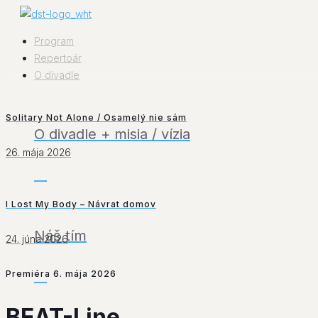
Program
Repertoár
O divadle
Solitary Not Alone / Osamelý nie sám
O divadle + misia / vízia
26. mája 2026
___
I Lost My Body – Návrat domov
Náš tím
24. júna 2026
Premiéra 6. mája 2026
___
BEAT-Line