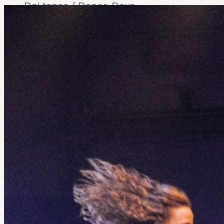
Dni tanca / Dance Days
Medzinárodný festival
Tvorivé dni
Vzdelávací festival
Vzdelávanie
Vzdelávanie a výskum
___