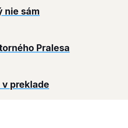
ý nie sám
torného Pralesa
é v preklade