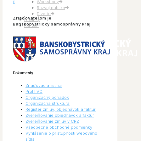
Workshopy
Rozvoj publika
Dive-in
Zriaďovateľom je
Novinky
Banskobystrický samosprávny kraj
Kontakt
Dokumenty
Zriaďovacia listina
Profil VO
Organizačný poriadok
Organizačná štruktúra
Register zmlúv, objednávok a faktúr
Zverejňovanie objednávok a faktúr
Zverejňovanie zmlúv v CRZ
Všeobecné obchodné podmienky
Vyhlásenie o prístupnosti webového
sídla